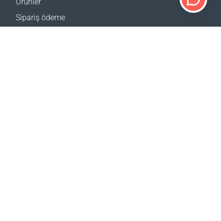
Ürünler
Sipariş ödeme
Kargo yöntemleri
İade
Teslimat hesaplayıcı
Web sitesi haritası
DESTEK
İletişim
SSS
Nerden satın alabilirim
SİTELERİMİZ