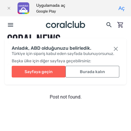
Uygulamada aç
Aç
Google Play
CORAL NEWS
Anladık, ABD olduğunuzu belirledik.
Türkiye için sipariş kabul eden sayfada bulunuyorsunuz.
Başka ülke için diğer sayfaya geçebilirsiniz:
Recent posts
Press
Sayfaya geçin
Burada kalın
Post not found.