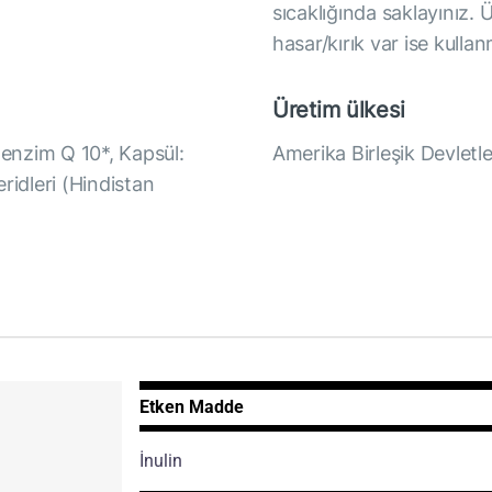
sıcaklığında saklayınız. 
hasar/kırık var ise kulla
Üretim ülkesi
oenzim Q 10*, Kapsül:
Amerika Birleşik Devletle
eridleri (Hindistan
Etken Madde
İnulin