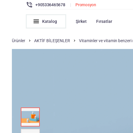
+905336465678
|
Promosyon
Katalog
Şirket
Fırsatlar
Ürünler
AKTİF BİLEŞENLER
Vitaminler ve vitamin benzeri