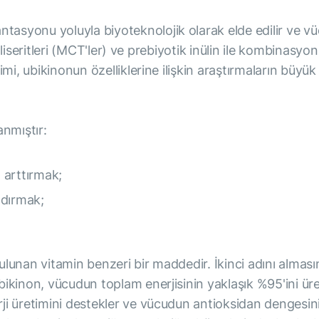
syonu yoluyla biyoteknolojik olarak elde edilir ve vü
rigliseritleri (MCT'ler) ve prebiyotik inülin ile kombinasy
imi, ubikinonun özelliklerine ilişkin araştırmaların büyü
anmıştır:
ı arttırmak;
ndırmak;
ulunan vitamin benzeri bir maddedir. İkinci adını almas
ikinon, vücudun toplam enerjisinin yaklaşık %95'ini üret
ji üretimini destekler ve vücudun antioksidan dengesin