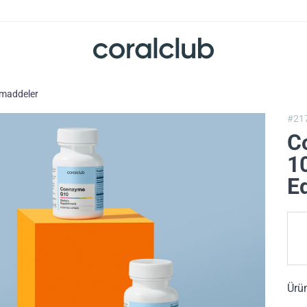
 maddeler
#21
C
10
Ed
Ürü