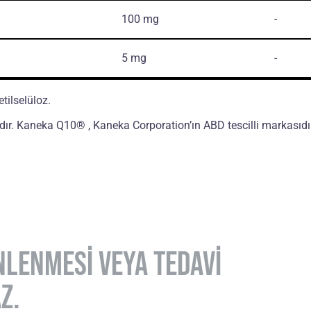
100 mg
-
5 mg
-
tilselüloz.
r. Kaneka Q10® , Kaneka Corporation’ın ABD tescilli markasıdı
ÖNLENMESİ VEYA TEDAVİ
Z.