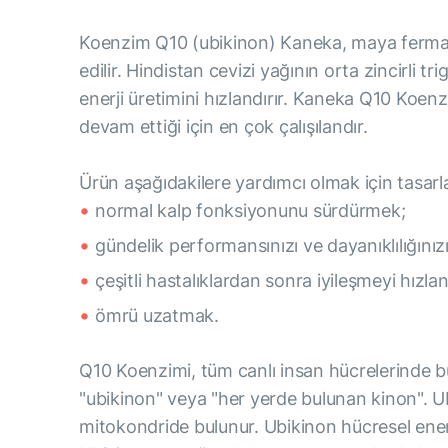
Koenzim Q10 (ubikinon) Kaneka, maya fermanta
edilir. Hindistan cevizi yağının orta zincirli t
enerji üretimini hızlandırır. Kaneka Q10 Koenz
devam ettiği için en çok çalışılandır.
Ürün aşağıdakilere yardımcı olmak için tasarl
normal kalp fonksiyonunu sürdürmek;
gündelik performansınızı ve dayanıklılığınız
çeşitli hastalıklardan sonra iyileşmeyi hızla
ömrü uzatmak.
Q10 Koenzimi, tüm canlı insan hücrelerinde b
"ubikinon" veya "her yerde bulunan kinon". Ub
mitokondride bulunur. Ubikinon hücresel ener