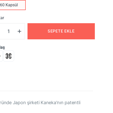
60 Kapsül
tar
SEPETE EKLE
laş
Üründe Japon şirketi Kaneka'nın patentli