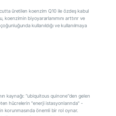
cutta üretilen koenzim Q10 ile özdeş kabul
onu, koenzimin biyoyararlanımını arttırır ve
k çoğunluğunda kullanıldığı ve kullanılmaya
ının kaynağı: “ubiquitous quinone”den gelen
en hücrelerin "enerji istasyonlarında" -
in korunmasında önemli bir rol oynar.