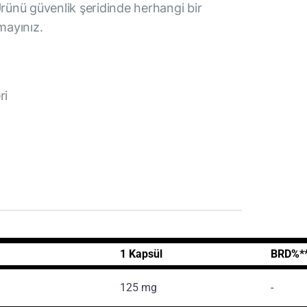
Ürünü güvenlik şeridinde herhangi bir
nmayınız.
ri
1 Kapsül
BRD%*
125 mg
-