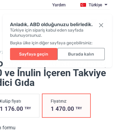
Yardım
Türkiye
Giriş / Katıl
Anladık, ABD olduğunuzu belirledik.
Türkiye için sipariş kabul eden sayfada
bulunuyorsunuz.
Başka ülke için diğer sayfaya geçebilirsiniz:
77,
Coenzyme Q10
Sayfaya geçin
Burada kalın
oenzyme Q10 Koenzim Q
 ve İnulin İçeren Takviye
ici Gıda
Kulüp fiyatı
Fiyatınız
1 176.00
1 470.00
TRY
TRY
n formu