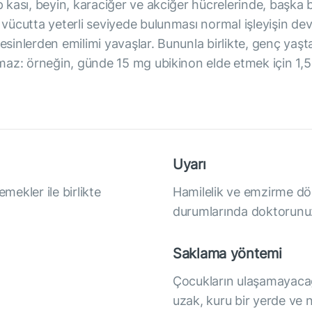
ası, beyin, karaciğer ve akciğer hücrelerinde, başka bir
cutta yeterli seviyede bulunması normal işleyişin devam
besinlerden emilimi yavaşlar. Bununla birlikte, genç yaş
az: örneğin, günde 15 mg ubikinon elde etmek için 1,5 k
Uyarı
mekler ile birlikte
Hamilelik ve emzirme döne
durumlarında doktorunuz
Saklama yöntemi
Çocukların ulaşamayacağ
uzak, kuru bir yerde ve