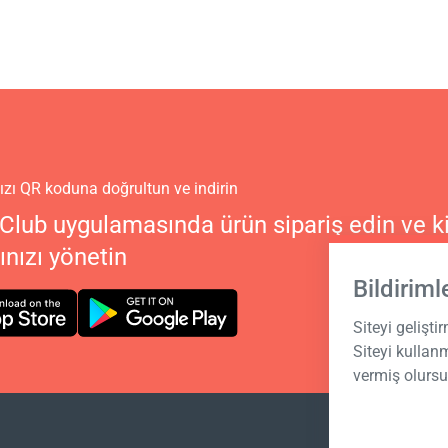
zı QR koduna doğrultun ve indirin
Club uygulamasında ürün sipariş edin ve ki
nızı yönetin
Bildiriml
Siteyi gelişti
Siteyi kulla
vermiş olurs