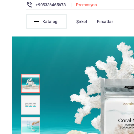
+905336465678
|
Promosyon
Katalog
Şirket
Fırsatlar