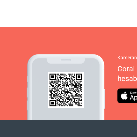
Kameranı
Coral 
hesabı