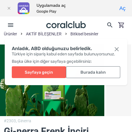
Uygulamada aç
Aç
Google Play
Ürünler
AKTİF BİLEŞENLER
Bitkisel besinler
Anladık, ABD olduğunuzu belirledik.
Türkiye için sipariş kabul eden sayfada bulunuyorsunuz.
Başka ülke için diğer sayfaya geçebilirsiniz:
Sayfaya geçin
Burada kalın
#2303,
Ginerra
Gi-nerra Frenk İnciri