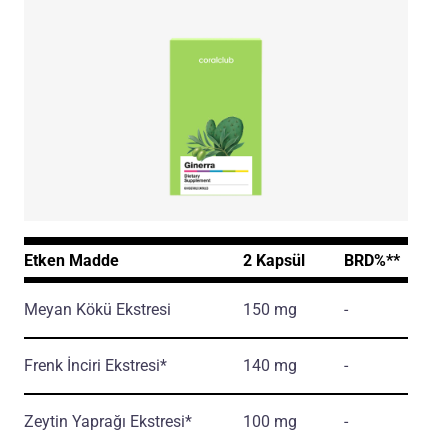
Etken Madde
2 Kapsül
BRD%**
Meyan Kökü Ekstresi
150 mg
-
Frenk İnciri Ekstresi*
140 mg
-
Zeytin Yaprağı Ekstresi*
100 mg
-