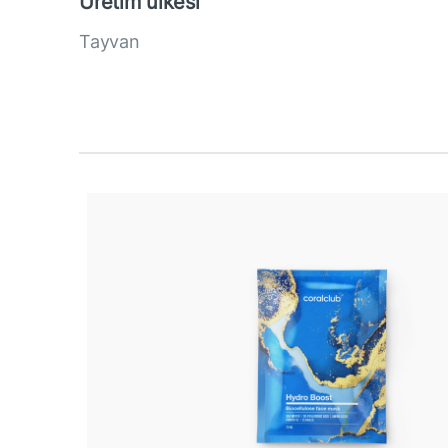
Üretim ülkesi
Tayvan