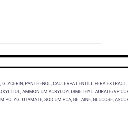
COL, GLYCERIN, PANTHENOL, CAULERPA LENTILLIFERA EXTRAC
OXYLITOL, AMMONIUM ACRYLOYLDIMETHYLTAURATE/VP COPOL
M POLYGLUTAMATE, SODIUM PCA, BETAINE, GLUCOSE, ASCOPH