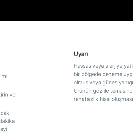
Uyarı
Hassas veya alerjiye yat
bir bölgede deneme uygul
lmi
olmuş veya güneş yanığı
Ürünün göz ile temasında
irin ve
rahatsızlık hissi oluşma
acak
 dakika
eyi