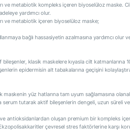
rı ve metabiotik kompleks içeren biyoselüloz maske. Cil
adeleye yardımcı olur.
rı ve metabiotik içeren biyoselüloz maske;
ullanmaya bağlı hassasiyetin azalmasına yardımcı olur 
 bileşenler, klasik maskelere kıyasla cilt katmanlarına
şenlerin epidermisin alt tabakalarına geçişini kolaylaşt
rarak maskenin yüz hatlarına tam uyum sağlamasına olanak t
erum tutarak aktif bileşenlerin dengeli, uzun süreli ve 
 ve antioksidanlardan oluşan premium bir kompleks içerir.
. Ekzopolisakkaritler çevresel stres faktörlerine karşı 