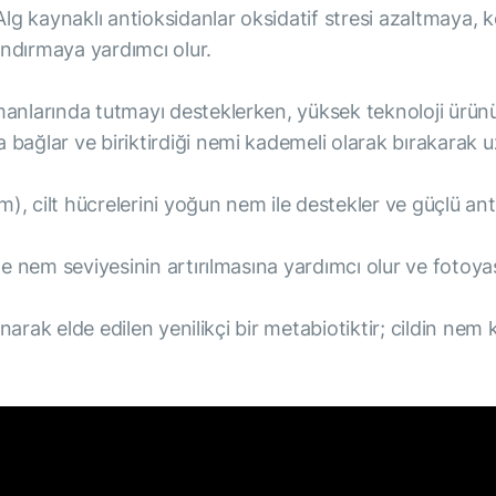
 Alg kaynaklı antioksidanlar oksidatif stresi azaltmaya,
zandırmaya yardımcı olur.
tmanlarında tutmayı desteklerken, yüksek teknoloji ürü
 bağlar ve biriktirdiği nemi kademeli olarak bırakarak 
cilt hücrelerini yoğun nem ile destekler ve güçlü antio
ltte nem seviyesinin artırılmasına yardımcı olur ve foto
alanarak elde edilen yenilikçi bir metabiotiktir; cildin n