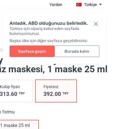
Yardım
Türkiye
Giriş / Katıl
Anladık, ABD olduğunuzu belirledik.
Türkiye için sipariş kabul eden sayfada
bulunuyorsunuz.
Başka ülke için diğer sayfaya geçebilirsiniz:
0201,
Hydro Boost Biocellulose Facial Mask
Sayfaya geçin
Burada kalın
ydro Boost Biyoselüloz
üz maskesi
, 1 maske 25 ml
Kulüp fiyatı
Fiyatınız
313.60
392.00
TRY
TRY
n formu
1 maske 25 ml