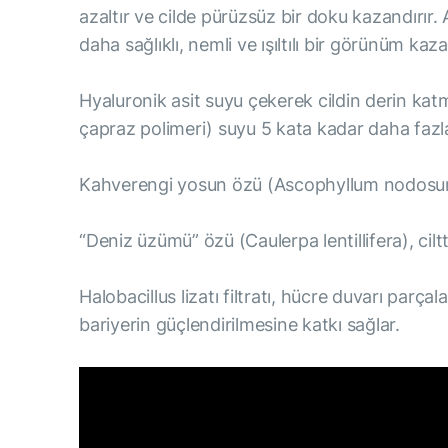
azaltır ve cilde pürüzsüz bir doku kazandırır.
daha sağlıklı, nemli ve ışıltılı bir görünüm ka
Hyaluronik asit suyu çekerek cildin derin ka
çapraz polimeri) suyu 5 kata kadar daha fazla
Kahverengi yosun özü (Ascophyllum nodosum), 
“Deniz üzümü” özü (Caulerpa lentillifera), ci
Halobacillus lizatı filtratı, hücre duvarı parç
bariyerin güçlendirilmesine katkı sağlar.