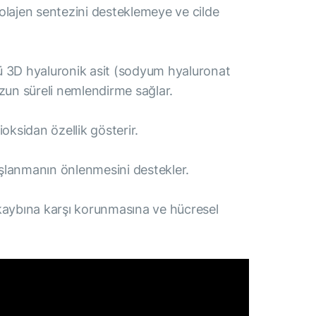
 kolajen sentezini desteklemeye ve cilde
nü 3D hyaluronik asit (sodyum hyaluronat
uzun süreli nemlendirme sağlar.
ksidan özellik gösterir.
yaşlanmanın önlenmesini destekler.
em kaybına karşı korunmasına ve hücresel