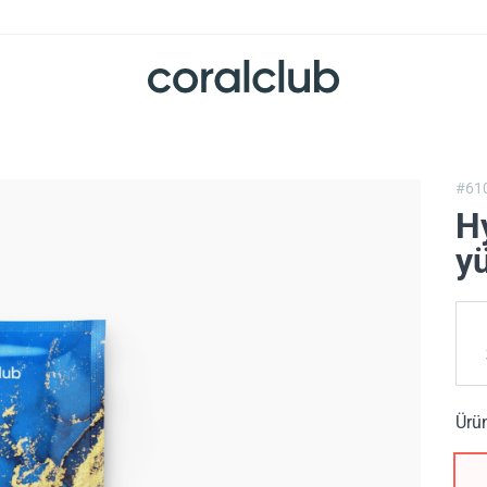
#61
H
y
Ürü