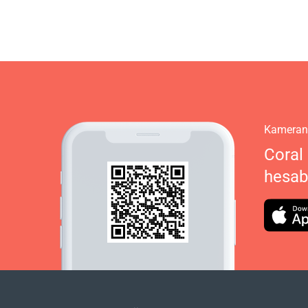
Kameranı
Coral 
hesabı