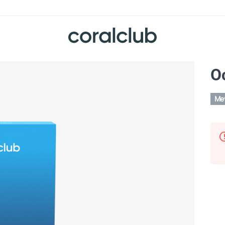
O
Mev