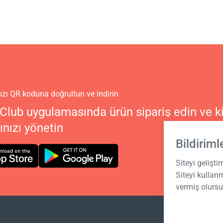
zı QR koduna doğrultun ve indirin
Club uygulamasında ürün sipariş edin ve ki
nızı yönetin
Bildiriml
Siteyi gelişti
Siteyi kulla
vermiş olurs