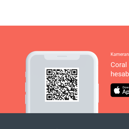
Kameranı
Coral 
hesabı