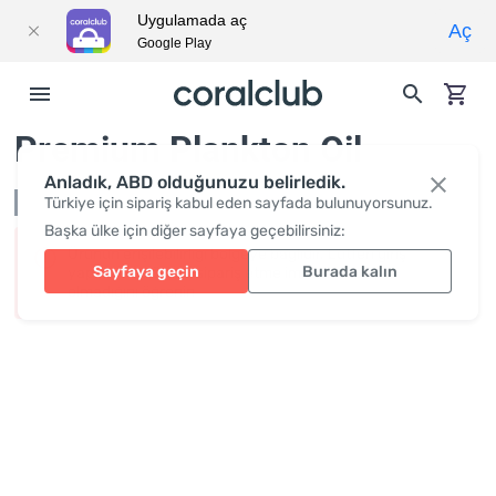
Uygulamada aç
Aç
Google Play
Premium Plankton Oil
Anladık, ABD olduğunuzu belirledik.
Mevcut değil
Türkiye için sipariş kabul eden sayfada bulunuyorsunuz.
Başka ülke için diğer sayfaya geçebilirsiniz:
Ürünün erişilebilirliği bölgeye bağlıdır. Lütfen giriş
Sayfaya geçin
Burada kalın
yapın ve bu ürünü sipariş etme imkanınız olup
olmadığını öğrenin