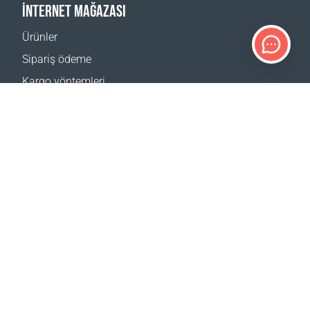
İNTERNET MAĞAZASI
Ürünler
Sipariş ödeme
Kargo yöntemleri
İade
Teslimat hesaplayıcı
Web sitesi haritası
DESTEK
İletişim
SSS
Nerden satın alabilirim
SİTELERİMİZ