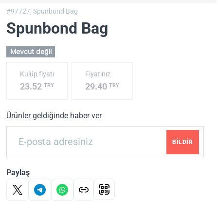
#97727,
Spunbond Bag
Spunbond Bag
Mevcut değil
Kulüp fiyatı
Fiyatınız
23.52
29.40
TRY
TRY
Ürünler geldiğinde haber ver
BILDIR
Paylaş