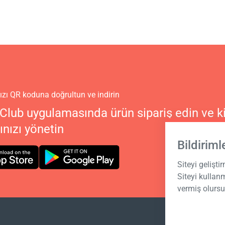
zı QR koduna doğrultun ve indirin
Club uygulamasında ürün sipariş edin ve ki
nızı yönetin
Bildiriml
Siteyi gelişti
Siteyi kulla
vermiş olurs