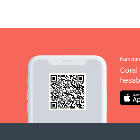
Kameranı
Coral 
hesabı