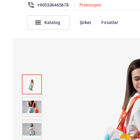
+905336465678
|
Promosyon
Katalog
Şirket
Fırsatlar