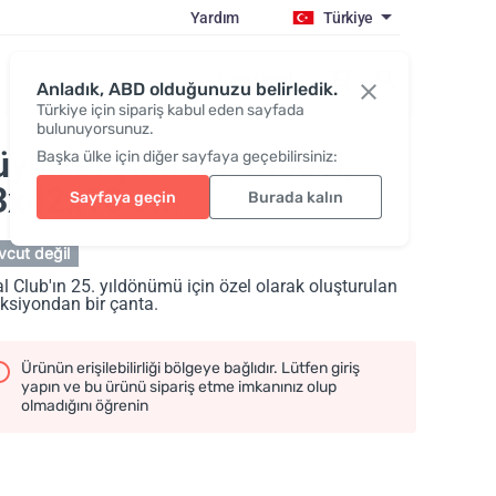
Yardım
Türkiye
Giriş / Katıl
Anladık, ABD olduğunuzu belirledik.
Türkiye için sipariş kabul eden sayfada
bulunuyorsunuz.
üyük el çantası, model
,
Başka ülke için diğer sayfaya geçebilirsiniz:
3x42x10 cm
Sayfaya geçin
Burada kalın
cut değil
l Club'ın 25. yıldönümü için özel olarak oluşturulan
ksiyondan bir çanta.
Ürünün erişilebilirliği bölgeye bağlıdır. Lütfen giriş
yapın ve bu ürünü sipariş etme imkanınız olup
olmadığını öğrenin