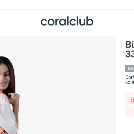
B
3
Mev
Cora
kole