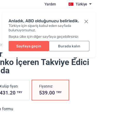
Yardım
Türkiye
Giriş / Katıl
Anladık, ABD olduğunuzu belirledik.
Türkiye için sipariş kabul eden sayfada
bulunuyorsunuz.
Başka ülke için diğer sayfaya geçebilirsiniz:
06,
Zinc Methionine 15 mg
Sayfaya geçin
Burada kalın
inc Methionine 15 mg
nko İçeren Takviye Edici
ıda
Kulüp fiyatı
Fiyatınız
431.20
539.00
TRY
TRY
n formu