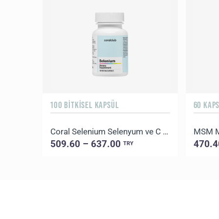
100 BITKISEL KAPSÜL
60 KAP
Coral Selenium Selenyum ve C Vitamini İçeren Takviye Edici Gıda
509.60 – 637.00
470.4
TRY