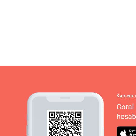
Kameranı
Coral 
hesabı