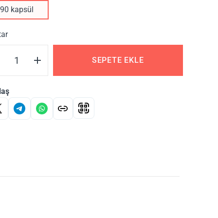
90 kapsül
tar
SEPETE EKLE
laş