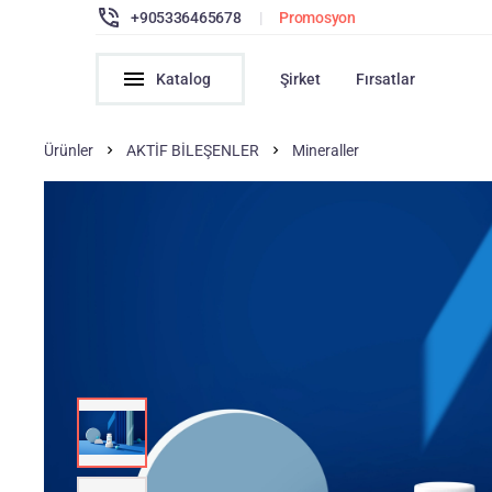
+905336465678
|
Promosyon
Katalog
Şirket
Fırsatlar
Ürünler
AKTİF BİLEŞENLER
Mineraller