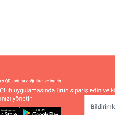
zı QR koduna doğrultun ve indirin
Club uygulamasında ürün sipariş edin ve ki
nızı yönetin
Bildiriml