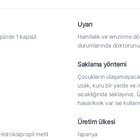
Uyarı
 günde 1 kapsül
Hamilelik ve emzirme döne
durumlarında doktorunuz
Saklama yöntemi
Çocukların ulaşamayacağ
uzak, kuru bir yerde ve
sıcaklığında saklayınız.
hasar/kırık var ise kulla
Üretim ülkesi
 Hidroksipropil metil
İspanya