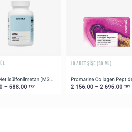
SÜL
10 ADET ŞIŞE (50 ML)
MSM Metilsülfonilmetan (MSM), Vitamin C ve Biotin İçeren Takviye Edici Gıda
0 – 588.00
2 156.00 – 2 695.00
TRY
TRY