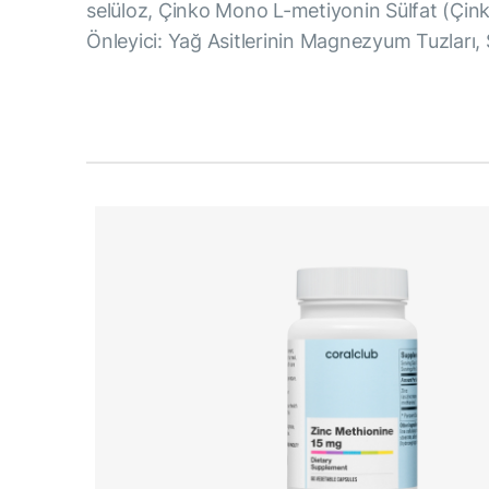
selüloz, Çinko Mono L-metiyonin Sülfat (Çin
Önleyici: Yağ Asitlerinin Magnezyum Tuzları, S