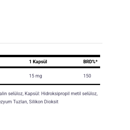
1 Kapsül
BRD%*
15 mg
150
talin selüloz, Kapsül: Hidroksipropil metil selüloz,
zyum Tuzları, Silikon Dioksit